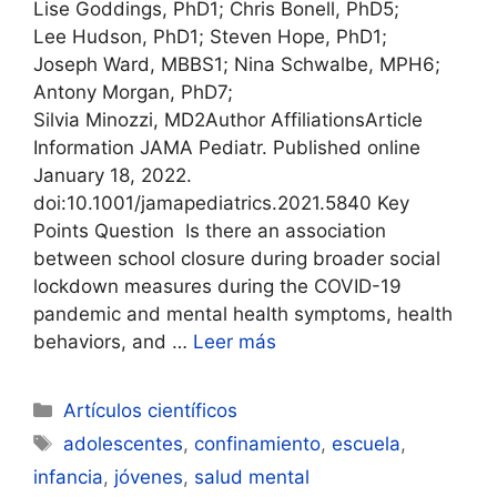
Lise Goddings, PhD1; Chris Bonell, PhD5;
Lee Hudson, PhD1; Steven Hope, PhD1;
Joseph Ward, MBBS1; Nina Schwalbe, MPH6;
Antony Morgan, PhD7;
Silvia Minozzi, MD2Author AffiliationsArticle
Information JAMA Pediatr. Published online
January 18, 2022.
doi:10.1001/jamapediatrics.2021.5840 Key
Points Question Is there an association
between school closure during broader social
lockdown measures during the COVID-19
pandemic and mental health symptoms, health
behaviors, and …
Leer más
Categorías
Artículos científicos
Etiquetas
adolescentes
,
confinamiento
,
escuela
,
infancia
,
jóvenes
,
salud mental