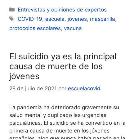
Categorías
Entrevistas y opiniones de expertos
Etiquetas
COVID-19
,
escuela
,
jóvenes
,
mascarilla
,
protocolos escolares
,
vacuna
El suicidio ya es la principal
causa de muerte de los
jóvenes
28 de julio de 2021
por
escuelacovid
La pandemia ha deteriorado gravemente su
salud mental y duplicado las urgencias
psiquiátricas. El suicidio se ha convertido en la
primera causa de muerte en los jóvenes
españoles, algo que nunca había pasado en la