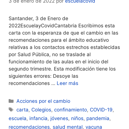
3 de enero de 2022
por
escuelacovid
Santander, 3 de Enero de
2022EscuelayCovidCantabria Escribimos esta
carta con la esperanza de que el cambio en las
recomendaciones para el ámbito educativo
relativas a los contactos estrechos establecidas
por Salud Pública, no se traslade al
funcionamiento de las aulas en el inicio del
segundo trimestre. Esta modificación tiene los
siguientes errores: Desoye las
recomendaciones …
Leer más
Categorías
Acciones por el cambio
Etiquetas
carta
,
Colegios
,
confinamiento
,
COVID-19
,
escuela
,
infancia
,
jóvenes
,
niños
,
pandemia
,
recomendaciones
,
salud mental
,
vacuna