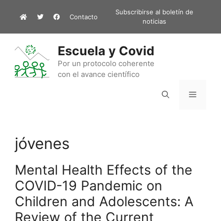
Saltar
Subscribirse al boletín de
Contacto
al
noticias
contenido
Escuela y Covid
Por un protocolo coherente
con el avance científico
Menú
jóvenes
Mental Health Effects of the
COVID-19 Pandemic on
Children and Adolescents: A
Review of the Current