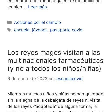
enseñaron que donde alguien de mi familia no
es bien …
Leer más
Categorías
Acciones por el cambio
Etiquetas
escuela
,
jóvenes
,
pasaporte covid
Los reyes magos visitan a las
multinacionales farmacéuticas
(y no a todos los niños/niñas)
6 de enero de 2022
por
escuelacovid
Mientras muchos niños y niñas se han quedado
sin la alegría de la cabalgata de reyes ni visita
de los reyes ·”adaptada” de alguna forma, la