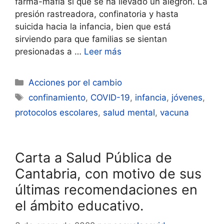
farma-mafia sí que se ha llevado un alegrón. La
presión rastreadora, confinatoria y hasta
suicida hacia la infancia, bien que está
sirviendo para que familias se sientan
presionadas a …
Leer más
Categorías
Acciones por el cambio
Etiquetas
confinamiento
,
COVID-19
,
infancia
,
jóvenes
,
protocolos escolares
,
salud mental
,
vacuna
Carta a Salud Pública de
Cantabria, con motivo de sus
últimas recomendaciones en
el ámbito educativo.