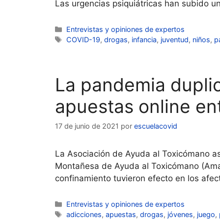
Las urgencias psiquiátricas han subido 
Categorías
Entrevistas y opiniones de expertos
Etiquetas
COVID-19
,
drogas
,
infancia
,
juventud
,
niños
,
p
La pandemia duplic
apuestas online en
17 de junio de 2021
por
escuelacovid
La Asociación de Ayuda al Toxicómano ase
Montañesa de Ayuda al Toxicómano (Amat)
confinamiento tuvieron efecto en los afe
Categorías
Entrevistas y opiniones de expertos
Etiquetas
adicciones
,
apuestas
,
drogas
,
jóvenes
,
juego
,