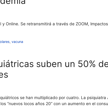
andemia
l y Online. Se retransmitirá a través de ZOOM, Impacto
olares
,
vacuna
uiátricas suben un 50% d
es
iquiátricos se han multiplicado por cuatro. La psiquiatr
os “nuevos locos años 20” con un aumento en el consu