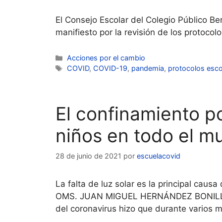
El Consejo Escolar del Colegio Público Be
manifiesto por la revisión de los protoco
Categorías
Acciones por el cambio
Etiquetas
COVID
,
COVID-19
,
pandemia
,
protocolos esco
El confinamiento po
niños en todo el m
28 de junio de 2021
por
escuelacovid
La falta de luz solar es la principal cau
OMS. JUAN MIGUEL HERNÁNDEZ BONILLABogo
del coronavirus hizo que durante varios 