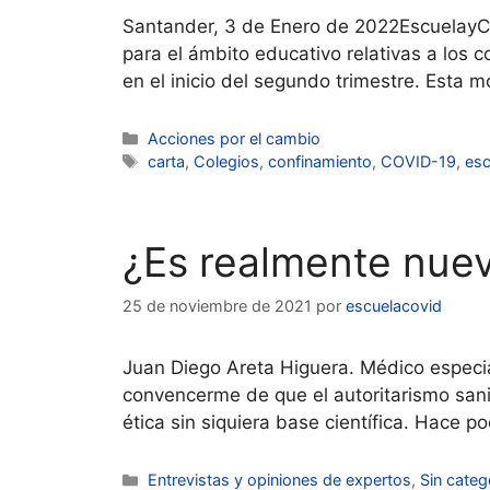
Santander, 3 de Enero de 2022EscuelayCo
para el ámbito educativo relativas a los 
en el inicio del segundo trimestre. Esta 
Categorías
Acciones por el cambio
Etiquetas
carta
,
Colegios
,
confinamiento
,
COVID-19
,
esc
¿Es realmente nuev
25 de noviembre de 2021
por
escuelacovid
Juan Diego Areta Higuera. Médico especia
convencerme de que el autoritarismo san
ética sin siquiera base científica. Hace
Categorías
Entrevistas y opiniones de expertos
,
Sin categ