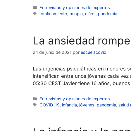
Categorías
Entrevistas y opiniones de expertos
Etiquetas
confinamiento
,
miopia
,
niños
,
pandemia
La ansiedad rompe 
24 de junio de 2021
por
escuelacovid
Las urgencias psiquiátricas en menores se
intensifican entre unos jóvenes cada vez
05:30 CEST Javier tiene 16 años, buenos
Categorías
Entrevistas y opiniones de expertos
Etiquetas
COVID-19
,
infancia
,
jóvenes
,
pandemia
,
salud 