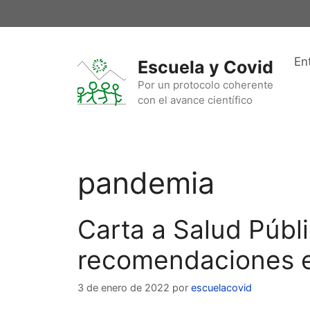
Saltar
al
contenido
En
Escuela y Covid
Por un protocolo coherente
con el avance científico
pandemia
Carta a Salud Públ
recomendaciones e
3 de enero de 2022
por
escuelacovid