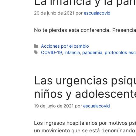
La infancia y la p
20 de junio de 2021
por
escuelacovid
No te pierdas esta conferencia. Presencia
Categorías
Acciones por el cambio
Etiquetas
COVID-19
,
infancia
,
pandemia
,
protocolos esc
Las urgencias psiq
niños y adolescent
19 de junio de 2021
por
escuelacovid
Los ingresos hospitalarios por motivos ps
un movimiento que se está denominando l