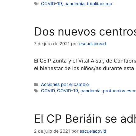
Etiquetas
COVID-19
,
pandemia
,
totalitarismo
Dos nuevos centros
7 de julio de 2021
por
escuelacovid
El CEIP Zurita y el Vital Alsar, de Canta
el bienestar de los niños/as durante es
Categorías
Acciones por el cambio
Etiquetas
COVID
,
COVID-19
,
pandemia
,
protocolos esco
El CP Beriáin se ad
2 de julio de 2021
por
escuelacovid