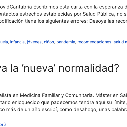
vidCantabria Escribimos esta carta con la esperanza 
contactos estrechos establecidas por Salud Pública, no s
modificación tiene los siguientes errores: Desoye las r
uela
,
infancia
,
jóvenes
,
niños
,
pandemia
,
recomendaciones
,
salud 
a la ‘nueva’ normalidad?
lista en Medicina Familiar y Comunitaria. Máster en Sal
itario enloquecido que padecemos tendrá aquí su límite
 poco más de un año escribí, como desahogo, unas palab
oría