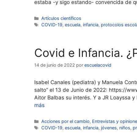
estaba -y sigo estando- convencida de q
Categorías
Artículos científicos
Etiquetas
COVID-19
,
escuela
,
infancia
,
protocolos escol
Covid e Infancia.
14 de junio de 2022
por
escuelacovid
Isabel Canales (pediatra) y Manuela Contr
salto” el 13 de Junio de 2022: https://w
Aitor Balbas su interés. Y a JR Loayssa y 
más
Categorías
Acciones por el cambio
,
Entrevistas y opinion
Etiquetas
COVID-19
,
escuela
,
infancia
,
jóvenes
,
niños
,
p