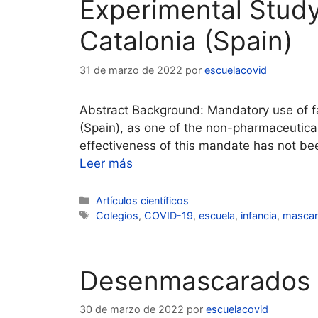
Experimental Study
Catalonia (Spain)
31 de marzo de 2022
por
escuelacovid
Abstract Background: Mandatory use of f
(Spain), as one of the non-pharmaceutica
effectiveness of this mandate has not be
Leer más
Categorías
Artículos científicos
Etiquetas
Colegios
,
COVID-19
,
escuela
,
infancia
,
mascari
Desenmascarados
30 de marzo de 2022
por
escuelacovid