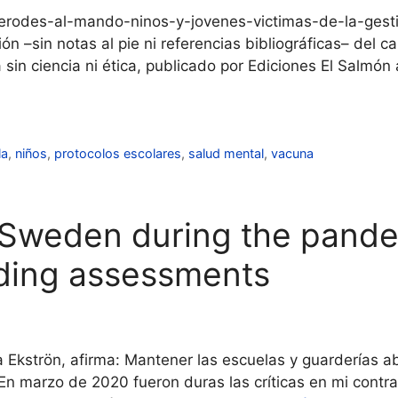
rodes-al-mando-ninos-y-jovenes-victimas-de-la-gestio
n –sin notas al pie ni referencias bibliográficas– del ca
 sin ciencia ni ética, publicado por Ediciones El Salmó
la
,
niños
,
protocolos escolares
,
salud mental
,
vacuna
n Sweden during the pand
ading assessments
 Ekströn, afirma: Mantener las escuelas y guarderías ab
En marzo de 2020 fueron duras las críticas en mi contra