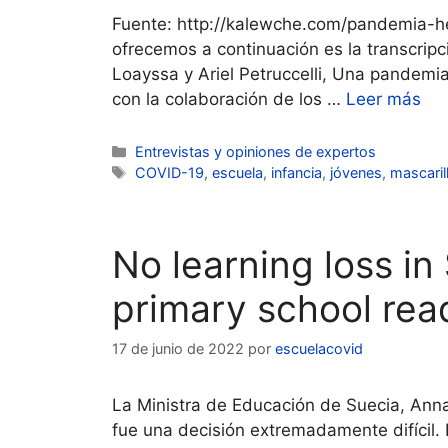
Fuente: http://kalewche.com/pandemia-he
ofrecemos a continuación es la transcripció
Loayssa y Ariel Petruccelli, Una pandemia
con la colaboración de los …
Leer más
Categorías
Entrevistas y opiniones de expertos
Etiquetas
COVID-19
,
escuela
,
infancia
,
jóvenes
,
mascaril
No learning loss i
primary school re
17 de junio de 2022
por
escuelacovid
La Ministra de Educación de Suecia, Anna
fue una decisión extremadamente difícil. 