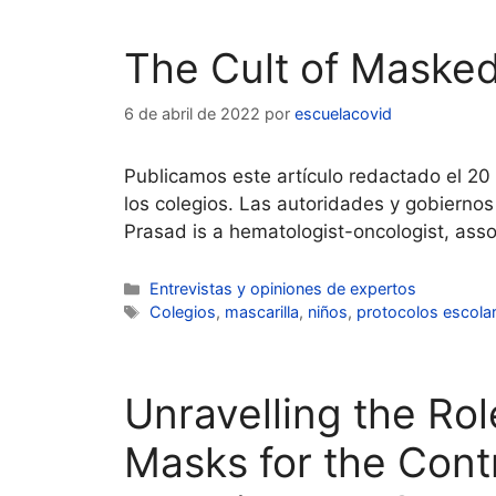
The Cult of Masked
6 de abril de 2022
por
escuelacovid
Publicamos este artículo redactado el 20
los colegios. Las autoridades y gobiernos
Prasad is a hematologist-oncologist, asso
Categorías
Entrevistas y opiniones de expertos
Etiquetas
Colegios
,
mascarilla
,
niños
,
protocolos escola
Unravelling the Ro
Masks for the Cont