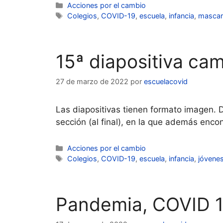
Categorías
Acciones por el cambio
Etiquetas
Colegios
,
COVID-19
,
escuela
,
infancia
,
mascari
15ª diapositiva c
27 de marzo de 2022
por
escuelacovid
Las diapositivas tienen formato imagen. 
sección (al final), en la que además enco
Categorías
Acciones por el cambio
Etiquetas
Colegios
,
COVID-19
,
escuela
,
infancia
,
jóvene
Pandemia, COVID 19