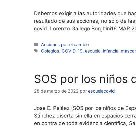
Debemos exigir a las autoridades que hag
resultado de sus acciones, no sólo de la
covid. Lorenzo Gallego Borghini16 MAR 
Categorías
Acciones por el cambio
Etiquetas
Colegios
,
COVID-19
,
escuela
,
infancia
,
mascari
SOS por los niños 
28 de marzo de 2022
por
escuelacovid
Jose E. Peláez (SOS por los niños de Espa
Sánchez diserta sin ella en espacios cerra
en contra de toda evidencia científica, 