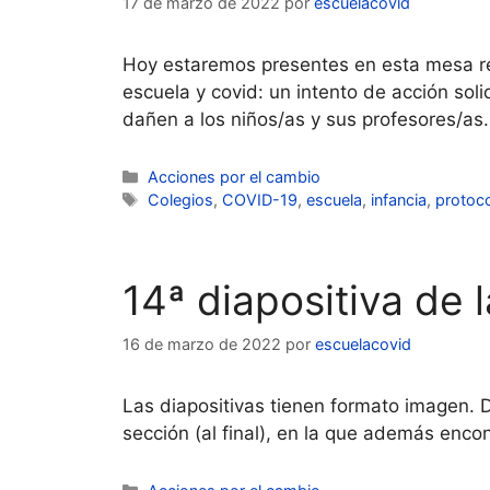
17 de marzo de 2022
por
escuelacovid
Hoy estaremos presentes en esta mesa re
escuela y covid: un intento de acción soli
dañen a los niños/as y sus profesores/as
Categorías
Acciones por el cambio
Etiquetas
Colegios
,
COVID-19
,
escuela
,
infancia
,
protoc
14ª diapositiva d
16 de marzo de 2022
por
escuelacovid
Las diapositivas tienen formato imagen. 
sección (al final), en la que además enco
Categorías