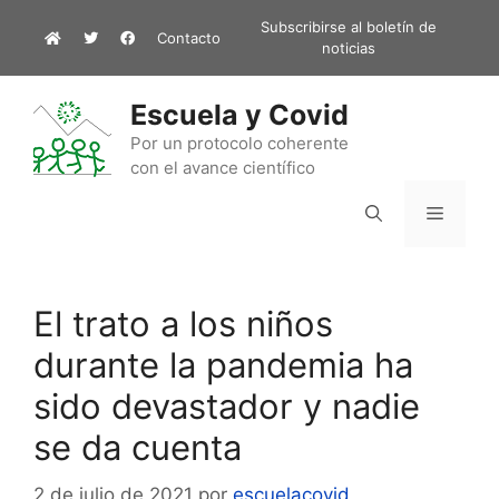
Saltar
Subscribirse al boletín de
Contacto
al
noticias
contenido
Escuela y Covid
Por un protocolo coherente
con el avance científico
Menú
El trato a los niños
durante la pandemia ha
sido devastador y nadie
se da cuenta
2 de julio de 2021
por
escuelacovid