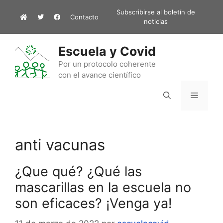
Saltar
Subscribirse al boletín de
Contacto
al
noticias
contenido
Escuela y Covid
Por un protocolo coherente
con el avance científico
Menú
anti vacunas
¿Que qué? ¿Qué las
mascarillas en la escuela no
son eficaces? ¡Venga ya!