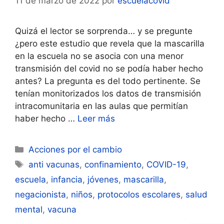
11 de marzo de 2022
por
escuelacovid
Quizá el lector se sorprenda… y se pregunte
¿pero este estudio que revela que la mascarilla
en la escuela no se asocia con una menor
transmisión del covid no se podía haber hecho
antes? La pregunta es del todo pertinente. Se
tenían monitorizados los datos de transmisión
intracomunitaria en las aulas que permitían
haber hecho …
Leer más
Categorías
Acciones por el cambio
Etiquetas
anti vacunas
,
confinamiento
,
COVID-19
,
escuela
,
infancia
,
jóvenes
,
mascarilla
,
negacionista
,
niños
,
protocolos escolares
,
salud
mental
,
vacuna