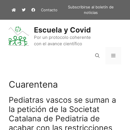
Saltar
Subscribirse al boletín de
Contacto
al
noticias
contenido
Escuela y Covid
Por un protocolo coherente
con el avance científico
Menú
Cuarentena
Pediatras vascos se suman a
la petición de la Societat
Catalana de Pediatria de
acabar con las restricciones