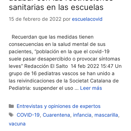
sanitarias en las escuelas
15 de febrero de 2022
por
escuelacovid
Recuerdan que las medidas tienen
consecuencias en la salud mental de sus
pacientes, “población en la que el covid-19
suele pasar desapercibido o provocar síntomas
leves” Redacción El Salto 14 feb 2022 15:47 Un
grupo de 16 pediatras vascos se han unido a
las reivindicaciones de la Societat Catalana de
Pediatria: suspender el uso …
Leer más
Categorías
Entrevistas y opiniones de expertos
Etiquetas
COVID-19
,
Cuarentena
,
infancia
,
mascarilla
,
vacuna