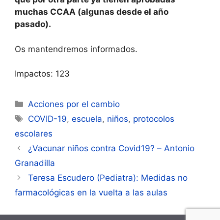
muchas CCAA (algunas desde el año
pasado).
Os mantendremos informados.
Impactos: 123
Categorías
Acciones por el cambio
Etiquetas
COVID-19
,
escuela
,
niños
,
protocolos
escolares
Navegación
¿Vacunar niños contra Covid19? – Antonio
de
Granadilla
entradas
Teresa Escudero (Pediatra): Medidas no
farmacológicas en la vuelta a las aulas