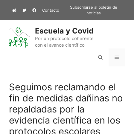
Saltar
Subscribirse al boletín de
Contacto
al
noticias
contenido
Escuela y Covid
Por un protocolo coherente
con el avance científico
Menú
Seguimos reclamando el
fin de medidas dañinas no
repaldadas por la
evidencia científica en los
protocolos escolares