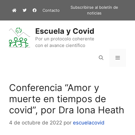
Saltar
Subscribirse al boletín de
Contacto
al
noticias
contenido
Escuela y Covid
Por un protocolo coherente
con el avance científico
Menú
Conferencia “Amor y
muerte en tiempos de
covid”, por Dra Iona Heath
4 de octubre de 2022
por
escuelacovid