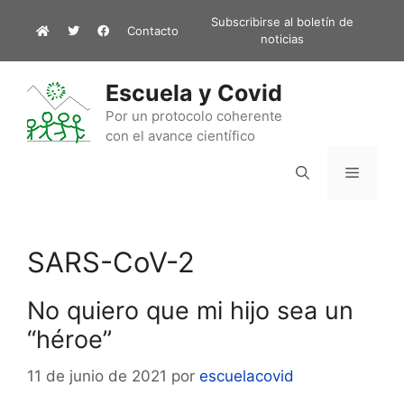
Saltar
Subscribirse al boletín de
Contacto
al
noticias
contenido
Escuela y Covid
Por un protocolo coherente
con el avance científico
Menú
SARS-CoV-2
No quiero que mi hijo sea un
“héroe”
11 de junio de 2021
por
escuelacovid