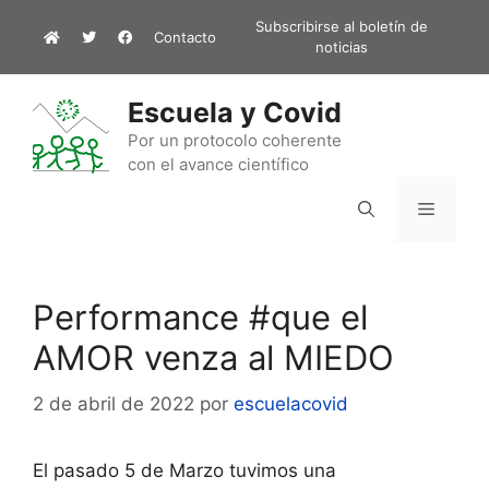
Saltar
Subscribirse al boletín de
Contacto
al
noticias
contenido
Escuela y Covid
Por un protocolo coherente
con el avance científico
Menú
Performance #que el
AMOR venza al MIEDO
2 de abril de 2022
por
escuelacovid
El pasado 5 de Marzo tuvimos una