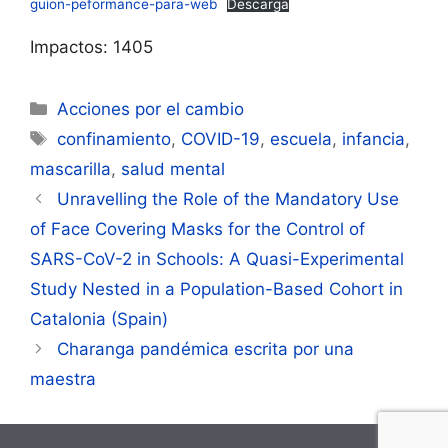
guion-peformance-para-web
Descarga
Impactos: 1405
Categorías
Acciones por el cambio
Etiquetas
confinamiento
,
COVID-19
,
escuela
,
infancia
,
mascarilla
,
salud mental
Navegación
Unravelling the Role of the Mandatory Use
de
of Face Covering Masks for the Control of
entradas
SARS-CoV-2 in Schools: A Quasi-Experimental
Study Nested in a Population-Based Cohort in
Catalonia (Spain)
Charanga pandémica escrita por una
maestra