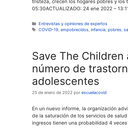
tristeza, crecen los hogares pobres y lo
05:30ACTUALIZADO: 24 ene 2022 – 13:11 
Categorías
Entrevistas y opiniones de expertos
Etiquetas
COVID-19
,
empobrecidos
,
infancia
,
pobres
,
sa
Save The Children a
número de trastorn
adolescentes
25 de enero de 2022
por
escuelacovid
En un nuevo informe, la organización adv
de la saturación de los servicios de salu
ingresos tienen una probabilidad 4 veces