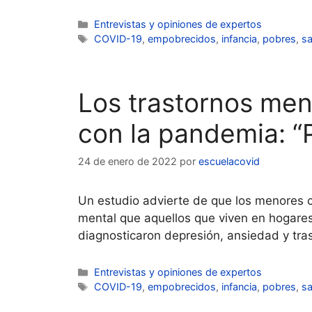
Categorías
Entrevistas y opiniones de expertos
Etiquetas
COVID-19
,
empobrecidos
,
infancia
,
pobres
,
sa
Los trastornos ment
con la pandemia: “
24 de enero de 2022
por
escuelacovid
Un estudio advierte de que los menores 
mental que aquellos que viven en hogare
diagnosticaron depresión, ansiedad y tras
Categorías
Entrevistas y opiniones de expertos
Etiquetas
COVID-19
,
empobrecidos
,
infancia
,
pobres
,
sa