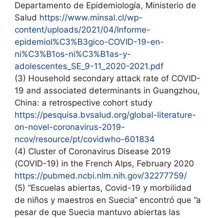
Departamento de Epidemiología, Ministerio de
Salud
https://www.minsal.cl/wp-
content/uploads/2021/04/Informe-
epidemiol%C3%B3gico-COVID-19-en-
ni%C3%B1os-ni%C3%B1as-y-
adolescentes_SE_9-11_2020-2021.pdf
(3) Household secondary attack rate of COVID-
19 and associated determinants in Guangzhou,
China: a retrospective cohort study
https://pesquisa.bvsalud.org/global-literature-
on-novel-coronavirus-2019-
ncov/resource/pt/covidwho-601834
(4) Cluster of Coronavirus Disease 2019
(COVID-19) in the French Alps, February 2020
https://pubmed.ncbi.nlm.nih.gov/32277759/
(5) “Escuelas abiertas, Covid-19 y morbilidad
de niños y maestros en Suecia“ encontró que ”a
pesar de que Suecia mantuvo abiertas las