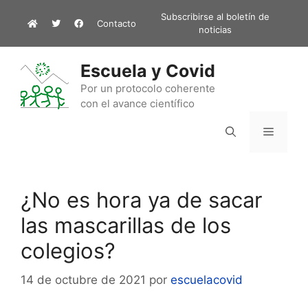
Saltar
Subscribirse al boletín de
Contacto
al
noticias
contenido
Escuela y Covid
Por un protocolo coherente
con el avance científico
Menú
¿No es hora ya de sacar
las mascarillas de los
colegios?
14 de octubre de 2021
por
escuelacovid