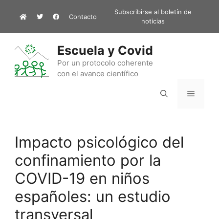
Saltar
Subscribirse al boletín de
Contacto
al
noticias
contenido
Escuela y Covid
Por un protocolo coherente
con el avance científico
Menú
Impacto psicológico del
confinamiento por la
COVID-19 en niños
españoles: un estudio
transversal