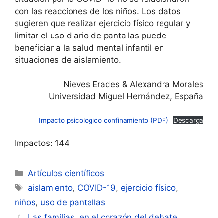
con las reacciones de los niños. Los datos
sugieren que realizar ejercicio físico regular y
limitar el uso diario de pantallas puede
beneficiar a la salud mental infantil en
situaciones de aislamiento.
Nieves Erades & Alexandra Morales
Universidad Miguel Hernández, España
Impacto psicologico confinamiento (PDF)
Descarga
Impactos: 144
Categorías
Artículos científicos
Etiquetas
aislamiento
,
COVID-19
,
ejercicio físico
,
niños
,
uso de pantallas
Navegación
Las familias, en el corazón del debate