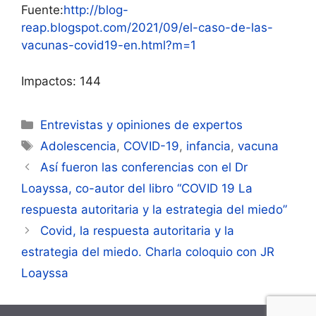
Fuente:
http://blog-
reap.blogspot.com/2021/09/el-caso-de-las-
vacunas-covid19-en.html?m=1
Impactos: 144
Categorías
Entrevistas y opiniones de expertos
Etiquetas
Adolescencia
,
COVID-19
,
infancia
,
vacuna
Navegación
Así fueron las conferencias con el Dr
de
Loayssa, co-autor del libro “COVID 19 La
entradas
respuesta autoritaria y la estrategia del miedo”
Covid, la respuesta autoritaria y la
estrategia del miedo. Charla coloquio con JR
Loayssa