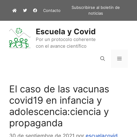
Saltar
Subscribirse al boletín de
Contacto
al
noticias
contenido
Escuela y Covid
Por un protocolo coherente
con el avance científico
Menú
El caso de las vacunas
covid19 en infancia y
adolescencia:ciencia y
propaganda
30 de septiembre de 2021
por
escuelacovid