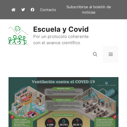
Saltar
Subscribirse al boletín de
Contacto
al
noticias
contenido
Escuela y Covid
Por un protocolo coherente
con el avance científico
Menú