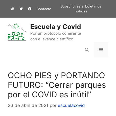
Saltar
Subscribirse al boletín de
Contacto
al
noticias
contenido
Escuela y Covid
Por un protocolo coherente
con el avance científico
Menú
OCHO PIES y PORTANDO
FUTURO: “Cerrar parques
por el COVID es inútil”
26 de abril de 2021
por
escuelacovid